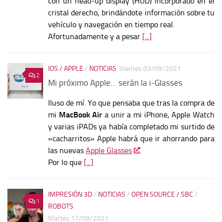
con un head-up display (HUD) incorporado en el
cristal derecho, brindándote información sobre tu
vehículo y navegación en tiempo real.
Afortunadamente y a pesar
[...]
IOS / APPLE
/
NOTICIAS
Viernes 03/09/2021
2
Mi próximo Apple… serán la i-Glasses
Iluso de mí. Yo que pensaba que tras la compra de
mi
MacBook Air
a unir a mi iPhone, Apple Watch
y varias iPADs ya había completado mi surtido de
«cacharritos» Apple habrá que ir ahorrando para
las nuevas
Apple Glasses
.
Por lo que
[...]
IMPRESIÓN 3D
/
NOTICIAS
/
OPEN SOURCE / SBC
/
1
ROBOTS
Martes 17/08/2021