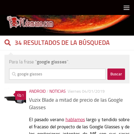
Debajo del contenido
34 RESULTADOS DE LA BÚSQUEDA
Para la frase "
google glasses
".
Buscar:
ANDROID
/
NOTICIAS
Viernes 04/01/2019
1
Vuzix Blade a mitad de precio de las Google
Glasses
El pasado verano
hablamos
largo y tendido sobre
el fracaso del proyecto de las Google Glasses y de
los posteriores intentos de M$ con sus caras