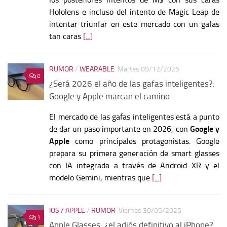
Hololens e incluso del intento de Magic Leap de
intentar triunfar en este mercado con un gafas
tan caras
[...]
RUMOR
/
WEARABLE
Martes 09/12/2025
0
¿Será 2026 el año de las gafas inteligentes?:
Google y Apple marcan el camino
El mercado de las gafas inteligentes está a punto
de dar un paso importante en 2026, con
Google y
Apple
como principales protagonistas. Google
prepara su primera generación de smart glasses
con IA integrada a través de Android XR y el
modelo Gemini, mientras que
[...]
IOS / APPLE
/
RUMOR
Viernes 30/05/2025
1
Apple Glasses: ¿el adiós definitivo al iPhone?