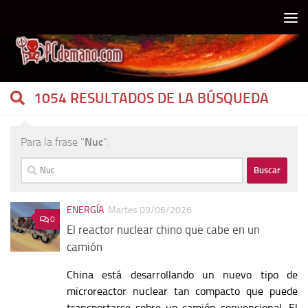
Debajo del contenido
1054 RESULTADOS DE LA BÚSQUEDA
Para la frase "
Nuc
".
Buscar:
ENERGÍA
Martes 09/06/2026
0
El reactor nuclear chino que cabe en un
camión
China está desarrollando un nuevo tipo de
microreactor nuclear tan compacto que puede
transportarse sobre un camión convencional. El