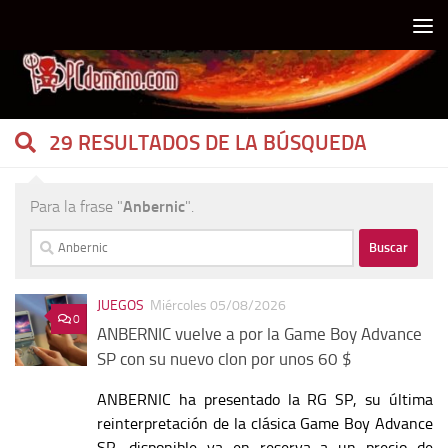
Debajo del contenido
29 RESULTADOS DE LA BÚSQUEDA
Para la frase "
Anbernic
".
Buscar:
JUEGOS
Miércoles 05/08/2026
0
ANBERNIC vuelve a por la Game Boy Advance
SP con su nuevo clon por unos 60 $
ANBERNIC ha presentado la RG SP, su última
reinterpretación de la clásica Game Boy Advance
SP, disponible ya en reserva a un precio de