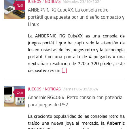
JUEGOS
/
NOTICIAS
Miércoles 23/10/2024
0
ANBERNIC RG CubeXX: La consola retro
portátil que apuesta por un diseño compacto y
Linux
La ANBERNIC RG CubeXX es una consola de
juegos portátil que ha capturado la atención de
los entusiastas de los juegos retro y la tecnología
portátil. Con una pantalla de 4 pulgadas y una
«extraña» resolución de 720 x 720 píxeles, este
dispositivo es un
[...]
JUEGOS
/
NOTICIAS
Viernes 06/09/2024
0
Anbernic RG406V: Retro consola con potencia
para juegos de PS2
La creciente popularidad de las consolas retro ha
traído una nueva joya al mercado: la
Anbernic