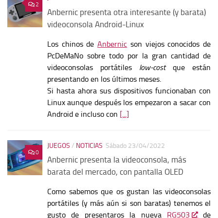
2
Anbernic presenta otra interesante (y barata)
videoconsola Android-Linux
Los chinos de
Anbernic
son viejos conocidos de
PcDeMaNo sobre todo por la gran cantidad de
videoconsolas portátiles
low-cost
que están
presentando en los últimos meses.
Si hasta ahora sus dispositivos funcionaban con
Linux aunque después los empezaron a sacar con
Android e incluso con
[...]
JUEGOS
/
NOTICIAS
Sábado 23/04/2022
0
Anbernic presenta la videoconsola, más
barata del mercado, con pantalla OLED
Como sabemos que os gustan las videoconsolas
portátiles (y más aún si son baratas) tenemos el
gusto de presentaros la nueva
RG503
de