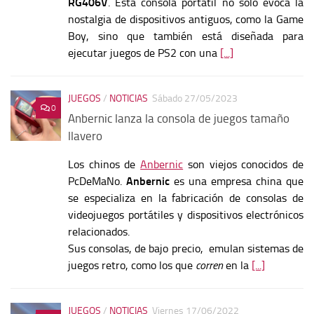
RG406V
. Esta consola portátil no solo evoca la
nostalgia de dispositivos antiguos, como la Game
Boy, sino que también está diseñada para
ejecutar juegos de PS2 con una
[...]
JUEGOS
/
NOTICIAS
Sábado 27/05/2023
0
Anbernic lanza la consola de juegos tamaño
llavero
Los chinos de
Anbernic
son viejos conocidos de
PcDeMaNo.
Anbernic
es una empresa china que
se especializa en la fabricación de consolas de
videojuegos portátiles y dispositivos electrónicos
relacionados.
Sus consolas, de bajo precio, emulan sistemas de
juegos retro, como los que
corren
en la
[...]
JUEGOS
/
NOTICIAS
Viernes 17/06/2022